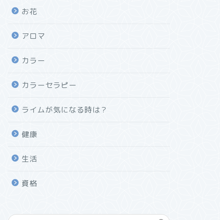
お花
アロマ
カラー
カラーセラピー
ライムが気になる時は？
健康
生活
資格