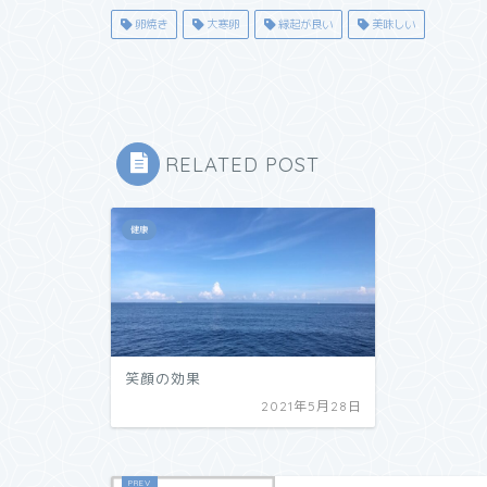
卵焼き
大寒卵
縁起が良い
美味しい
RELATED POST
健康
笑顔の効果
2021年5月28日