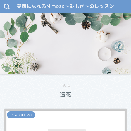
笑顔になれるMimose～みもざ～のレッスン
― TAG ―
造花
Uncategorized