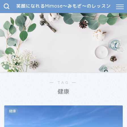
笑顔になれるMimose～みもざ～のレッスン
― TAG ―
健康
健康