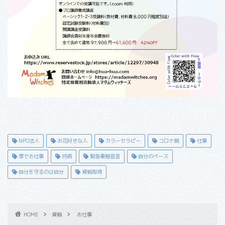
NPO法人
お花好きな人
カラーセラピー
コロナ禍
仕事
家でお仕事
持病
緊急事態宣言
自分のペース
自分を守るのは自分
資格取得
HOME
資格
お仕事